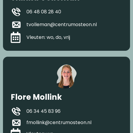
06 48 08 28 40
tvolleman@centrumosteon.nl
Vleuten: wo, do, vrij
Flore Mollink
06 34 45 83 96
fmollink@centrumosteon.nl