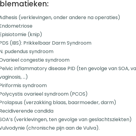
blematieken:
Adhesis (verklevingen, onder andere na operaties)
Endometriose
Episiotomie (knip)
PDS (IBS): Prikkelbaar Darm Syndroom
N. pudendus syndroom
Ovarieel congestie syndroom
Pelvic inflammatory disease PID (ten gevolge van SOA, vag
vaginosis, …)
Piriformis syndroom
Polycystis ovarieel syndroom (PCOS)
Prolapsus (verzakking blaas, baarmoeder, darm)
Recidiverende candida
SOA’s (verklevingen, ten gevolge van geslachtsziekten)
Vulvodynie (chronische pijn aan de Vulva).