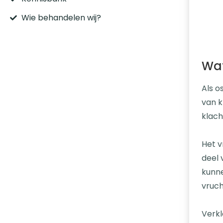
Wie behandelen wij?
Wat
Als o
van k
klach
Het v
deel 
kunne
vruc
Verkl