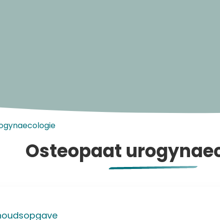
ogynaecologie
Osteopaat urogynaec
houdsopgave